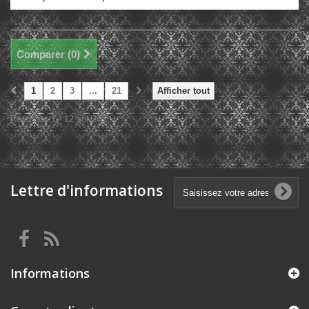
Comparer (
0
)
1
2
3
...
21
Afficher tout
Résultats 1 - 12 sur 249.
Lettre d'informations
Informations