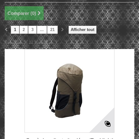
Comparer (
0
)
1
2
3
...
21
Afficher tout
Résultats 1 - 12 sur 249.